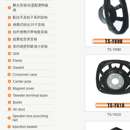
舞台音箱/后盖配塑料板
类
配拉手及轮子系列音响
便携式组合10寸音箱
拉杆便携式带电瓶音箱
超重低音类音箱
室内墙壁和吸顶小音箱
TS-Y690
Grill
Panel
Gasket
Crossover case
Center pole
Magnet cover
Tweeter terminal base
Bullet
Air duct
TS-Y610
Speaker box punching
net
Injection basket