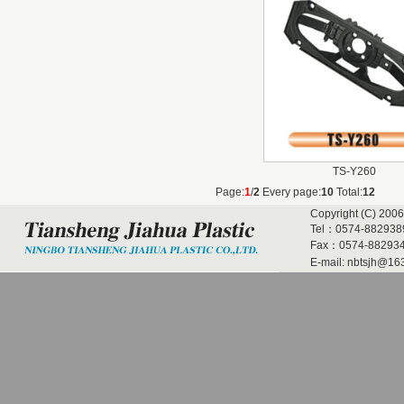
TS-Y260
Page:
1
/
2
Every page:
10
Total:
12
Copyright (C) 2006
Tel：0574-882938
Fax：0574-882934
E-mail:
nbtsjh@16