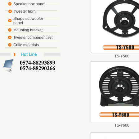
Speaker box panel
Tweeter horn
Shape subwoofer
panel
Mounting bracket
Tweeter component set
Grille materials
TS-Y500
TS-Y600