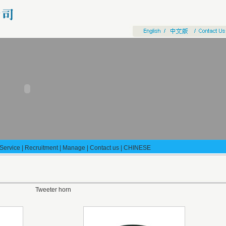
Service
|
Recruitment
|
Manage
|
Contact us
|
CHINESE
Tweeter horn