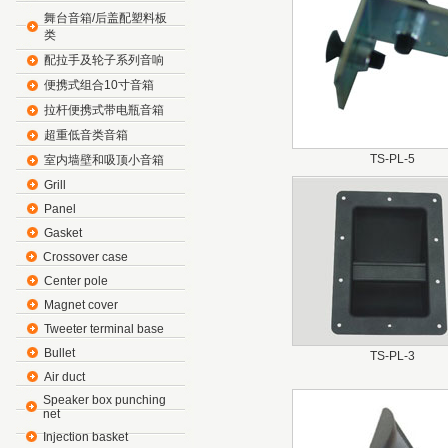
舞台音箱/后盖配塑料板
类
配拉手及轮子系列音响
便携式组合10寸音箱
拉杆便携式带电瓶音箱
超重低音类音箱
TS-PL-5
室内墙壁和吸顶小音箱
Grill
Panel
Gasket
Crossover case
Center pole
Magnet cover
Tweeter terminal base
Bullet
TS-PL-3
Air duct
Speaker box punching
net
Injection basket