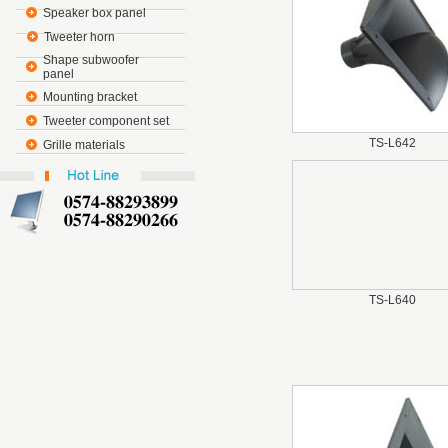
Speaker box panel
Tweeter horn
Shape subwoofer
panel
Mounting bracket
Tweeter component set
TS-L642
Grille materials
TS-L640